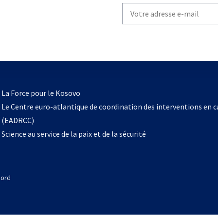
Write
your
email
to
subscribe
s’ouvre
l
La Force pour le Kosovo
dans
Le Centre euro-atlantique de coordination des interventions en 
un
(EADRCC)
nouvel
Science au service de la paix et de la sécurité
onglet
Nord