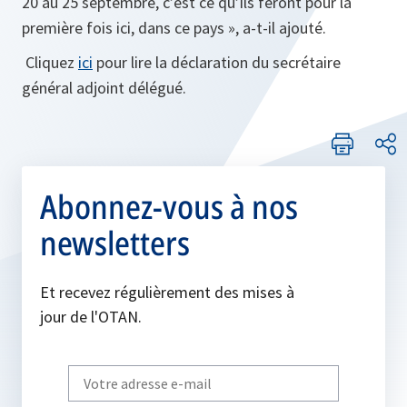
20 au 25 septembre, c’est ce qu’ils feront pour la
première fois ici, dans ce pays », a-t-il ajouté.
Cliquez
ici
pour lire la déclaration du secrétaire
général adjoint délégué.
Abonnez-vous à nos
newsletters
Et recevez régulièrement des mises à
jour de l'OTAN.
Write
your