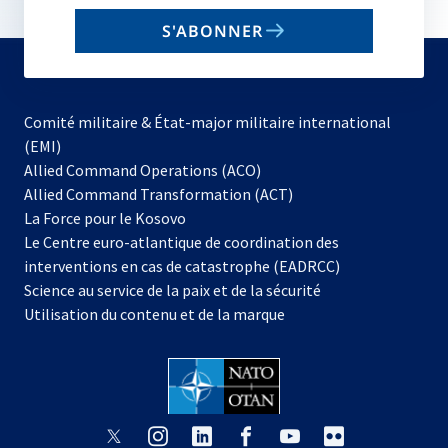
email
S'ABONNER
to
subscribe
Comité militaire & État-major militaire international
(EMI)
s’ouvre
Allied Command Operations (ACO)
dans
Allied Command Transformation (ACT)
s’ouvre
un
La Force pour le Kosovo
dans
nouvel
Le Centre euro-atlantique de coordination des
un
onglet
interventions en cas de catastrophe (EADRCC)
nouvel
Science au service de la paix et de la sécurité
onglet
Utilisation du contenu et de la marque
s’ouvre
s’ouvre
s’ouvre
s’ouvre
s’ouvre
s’ouvre