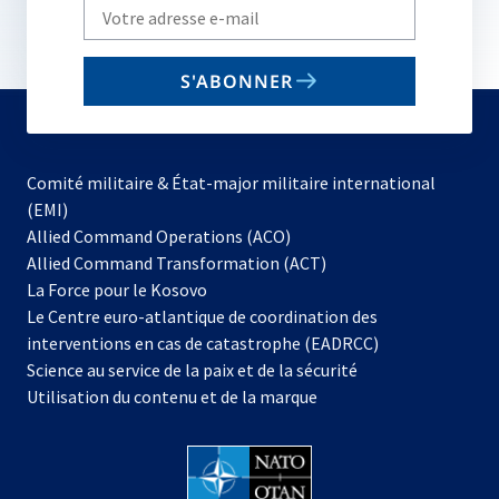
Write
your
email
S'ABONNER
to
subscribe
Comité militaire & État-major militaire international
(EMI)
s’ouvre
Allied Command Operations (ACO)
dans
Allied Command Transformation (ACT)
s’ouvre
un
La Force pour le Kosovo
dans
nouvel
Le Centre euro-atlantique de coordination des
un
onglet
interventions en cas de catastrophe (EADRCC)
nouvel
Science au service de la paix et de la sécurité
onglet
Utilisation du contenu et de la marque