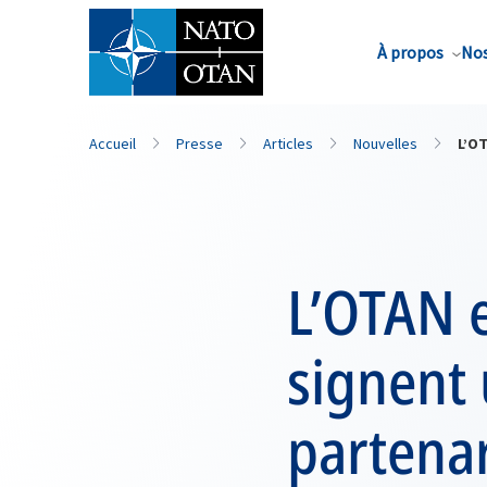
Nom de famille*
À propos
Nos
Accueil
Presse
Articles
Nouvelles
L’O
L’OTAN e
signent
partenar