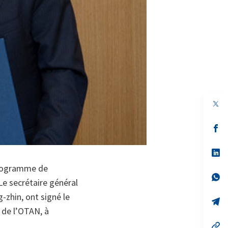
s’
da
un
no
s’
on
da
programme de
un
no
s’
 Le secrétaire général
on
da
un
zhin, ont signé le
no
s’
on
da
 de l’OTAN, à
un
no
s’