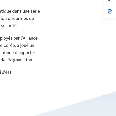
on
da
un
atique dans une série
no
s’
on
da
tion des armes de
un
no
 sécurité.
on
loyés par l’Alliance
de Corée, a joué un
continue d’apporter
 de l’Afghanistan.
 s’est