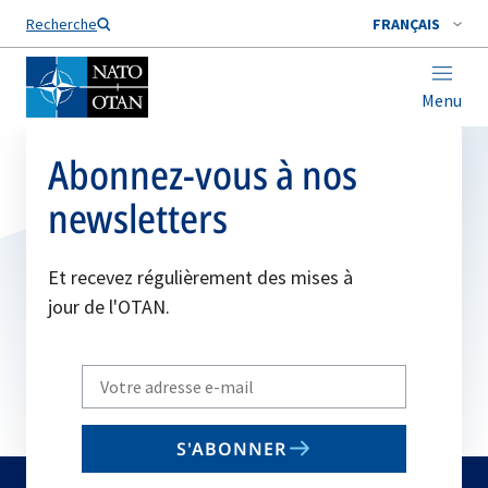
Nom de famille*
Recherche
FRANÇAIS
Menu
Abonnez-vous à nos
newsletters
Et recevez régulièrement des mises à
jour de l'OTAN.
Write
your
email
S'ABONNER
to
subscribe