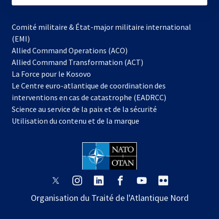
Comité militaire & État-major militaire international
(EMI)
Allied Command Operations (ACO)
Allied Command Transformation (ACT)
s’ouvre
La Force pour le Kosovo
dans
Le Centre euro-atlantique de coordination des
un
interventions en cas de catastrophe (EADRCC)
nouvel
Science au service de la paix et de la sécurité
onglet
Utilisation du contenu et de la marque
s’ouvre
s’ouvre
s’ouvre
s’ouvre
s’ouvre
s’ouvre
dans
dans
dans
dans
dans
dans
Organisation du Traité de l'Atlantique Nord
un
un
un
un
un
un
nouvel
nouvel
nouvel
nouvel
nouvel
nouvel