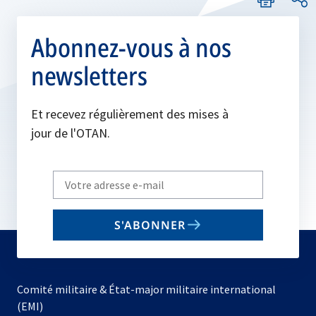
Abonnez-vous à nos
newsletters
Et recevez régulièrement des mises à
jour de l'OTAN.
Write
your
email
S'ABONNER
to
subscribe
Comité militaire & État-major militaire international
(EMI)