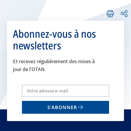
Abonnez-vous à nos
newsletters
Et recevez régulièrement des mises à
jour de l'OTAN.
Write
your
email
S'ABONNER
to
subscribe