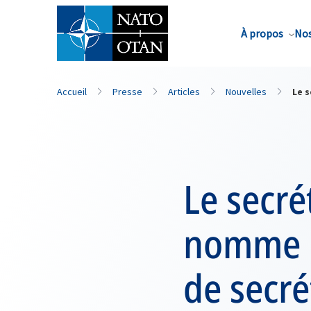
Nom de famille*
À propos
Nos
Accueil
Presse
Articles
Nouvelles
Le 
Le secré
nomme M
de secré