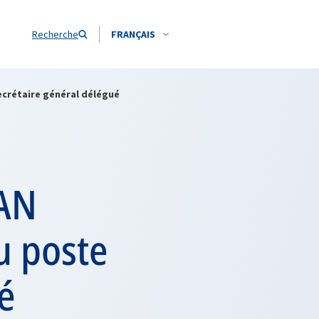
Recherche
FRANÇAIS
ecrétaire général délégué
TAN
 poste
é