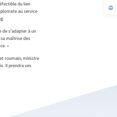
un
fectible du lien
no
s’
iplomate au service
on
da
un
ng.
no
on
 de s’adapter à un
 sa maîtrise des
ce. »
at roumain, ministre
. Il prendra ses