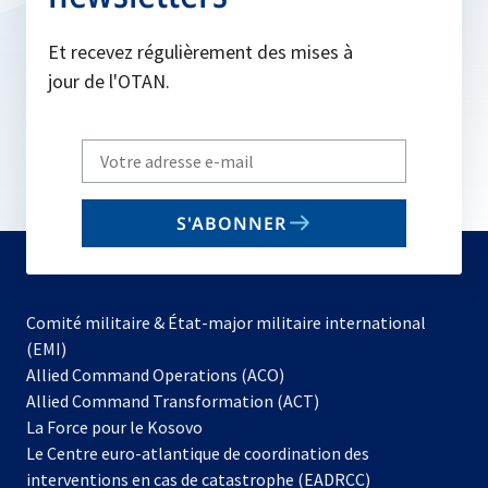
Et recevez régulièrement des mises à
jour de l'OTAN.
Write
your
email
S'ABONNER
to
subscribe
Comité militaire & État-major militaire international
(EMI)
s’ouvre
Allied Command Operations (ACO)
dans
Allied Command Transformation (ACT)
s’ouvre
un
La Force pour le Kosovo
dans
nouvel
Le Centre euro-atlantique de coordination des
un
onglet
interventions en cas de catastrophe (EADRCC)