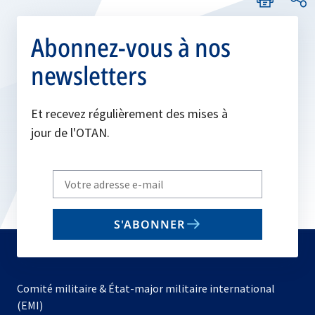
Abonnez-vous à nos
newsletters
Et recevez régulièrement des mises à
jour de l'OTAN.
Write
your
email
S'ABONNER
to
subscribe
Comité militaire & État-major militaire international
(EMI)