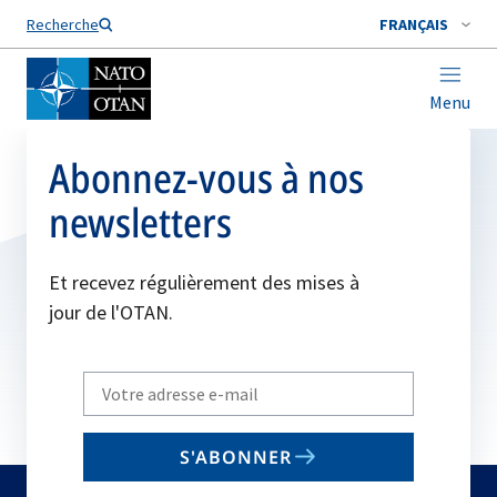
Nom de famille*
Recherche
FRANÇAIS
Menu
Abonnez-vous à nos
newsletters
Et recevez régulièrement des mises à
jour de l'OTAN.
Write
your
email
S'ABONNER
to
subscribe