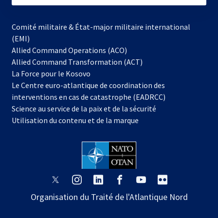
Comité militaire & État-major militaire international
(EMI)
Allied Command Operations (ACO)
Allied Command Transformation (ACT)
s’ouvre
La Force pour le Kosovo
dans
Le Centre euro-atlantique de coordination des
un
interventions en cas de catastrophe (EADRCC)
nouvel
Science au service de la paix et de la sécurité
onglet
Utilisation du contenu et de la marque
s’ouvre
s’ouvre
s’ouvre
s’ouvre
s’ouvre
s’ouvre
dans
dans
dans
dans
dans
dans
Organisation du Traité de l'Atlantique Nord
un
un
un
un
un
un
nouvel
nouvel
nouvel
nouvel
nouvel
nouvel