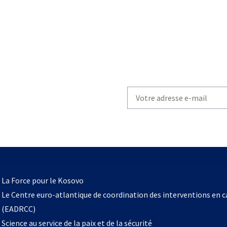
Write
your
email
to
subscribe
s’ouvre
l
La Force pour le Kosovo
dans
Le Centre euro-atlantique de coordination des interventions en 
un
(EADRCC)
nouvel
Science au service de la paix et de la sécurité