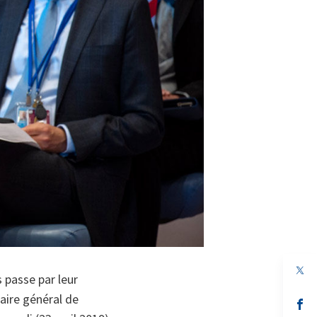
 passe par leur
aire général de
s’
da