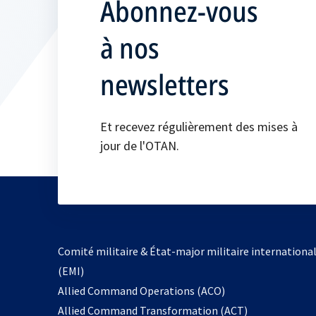
Abonnez-vous
à nos
newsletters
Et recevez régulièrement des mises à
jour de l'OTAN.
Comité militaire & État-major militaire internationa
(EMI)
s’ouvre
Allied Command Operations (ACO)
dans
Allied Command Transformation (ACT)