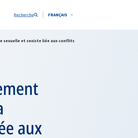
Recherche
FRANÇAIS
 sexuelle et sexiste liée aux conflits
gement
a
iée aux