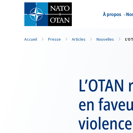
Nom de famille*
À propos
Nos
Accueil
Presse
Articles
Nouvelles
L’OT
L’OTAN 
en faveu
violence