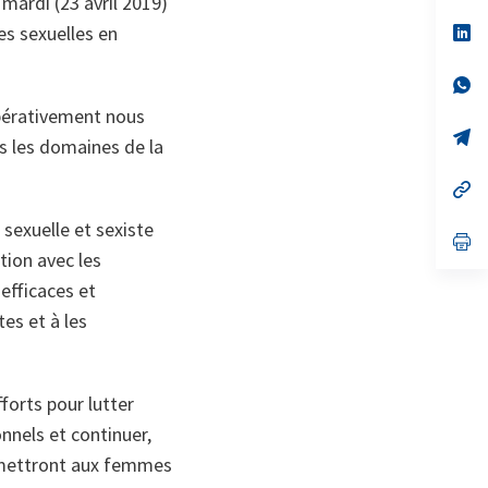
 mardi (23 avril 2019)
un
no
s’
es sexuelles en
on
da
un
no
s’
on
da
mpérativement nous
un
no
s’
s les domaines de la
on
da
un
no
s’
on
da
un
 sexuelle et sexiste
no
s’
on
da
tion avec les
un
efficaces et
no
on
es et à les
forts pour lutter
nnels et continuer,
ermettront aux femmes