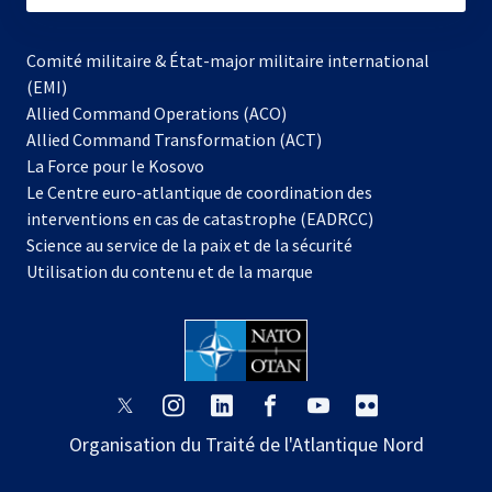
Comité militaire & État-major militaire international
(EMI)
Allied Command Operations (ACO)
Allied Command Transformation (ACT)
s’ouvre
La Force pour le Kosovo
dans
Le Centre euro-atlantique de coordination des
un
interventions en cas de catastrophe (EADRCC)
nouvel
Science au service de la paix et de la sécurité
onglet
Utilisation du contenu et de la marque
s’ouvre
s’ouvre
s’ouvre
s’ouvre
s’ouvre
s’ouvre
dans
dans
dans
dans
dans
dans
Organisation du Traité de l'Atlantique Nord
un
un
un
un
un
un
nouvel
nouvel
nouvel
nouvel
nouvel
nouvel