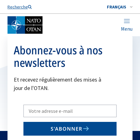
Nom de famille*
Recherche
FRANÇAIS
Menu
Abonnez-vous à nos
newsletters
Et recevez régulièrement des mises à
jour de l'OTAN.
Write
your
email
S'ABONNER
to
subscribe