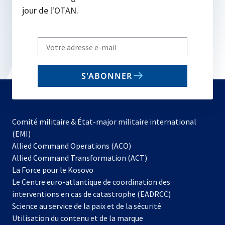
jour de l'OTAN.
Write
your
email
S'ABONNER
to
subscribe
Comité militaire & État-major militaire international
(EMI)
s’ouvre
Allied Command Operations (ACO)
dans
Allied Command Transformation (ACT)
s’ouvre
un
La Force pour le Kosovo
dans
nouvel
Le Centre euro-atlantique de coordination des
un
onglet
interventions en cas de catastrophe (EADRCC)
nouvel
Science au service de la paix et de la sécurité
onglet
Utilisation du contenu et de la marque