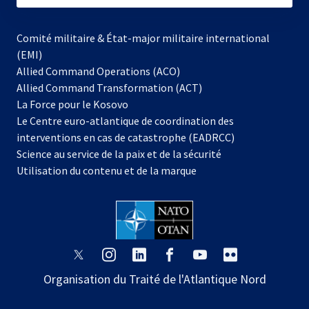
Comité militaire & État-major militaire international
(EMI)
Allied Command Operations (ACO)
Allied Command Transformation (ACT)
s’ouvre
La Force pour le Kosovo
dans
Le Centre euro-atlantique de coordination des
un
interventions en cas de catastrophe (EADRCC)
nouvel
Science au service de la paix et de la sécurité
onglet
Utilisation du contenu et de la marque
s’ouvre
s’ouvre
s’ouvre
s’ouvre
s’ouvre
s’ouvre
dans
dans
dans
dans
dans
dans
Organisation du Traité de l'Atlantique Nord
un
un
un
un
un
un
nouvel
nouvel
nouvel
nouvel
nouvel
nouvel