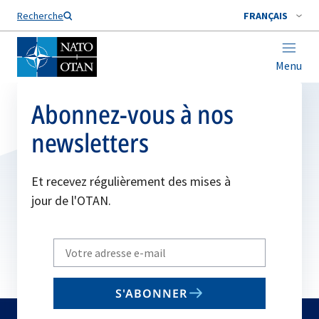
Nom de famille*
Recherche
FRANÇAIS
Menu
Abonnez-vous à nos
newsletters
Et recevez régulièrement des mises à
jour de l'OTAN.
Write
your
email
S'ABONNER
to
subscribe