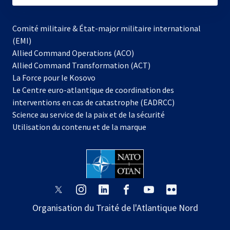
Comité militaire & État-major militaire international
(EMI)
Allied Command Operations (ACO)
Allied Command Transformation (ACT)
s’ouvre
La Force pour le Kosovo
dans
Le Centre euro-atlantique de coordination des
un
interventions en cas de catastrophe (EADRCC)
nouvel
Science au service de la paix et de la sécurité
onglet
Utilisation du contenu et de la marque
s’ouvre
s’ouvre
s’ouvre
s’ouvre
s’ouvre
s’ouvre
dans
dans
dans
dans
dans
dans
Organisation du Traité de l'Atlantique Nord
un
un
un
un
un
un
nouvel
nouvel
nouvel
nouvel
nouvel
nouvel