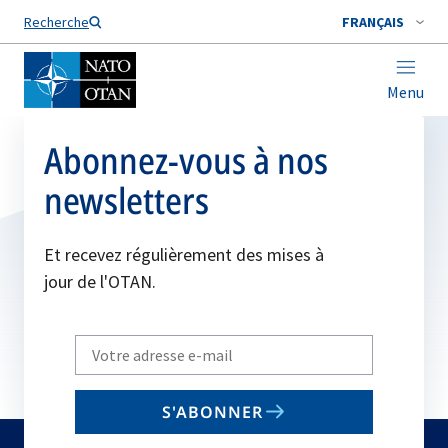
Nom de famille*
Recherche
FRANÇAIS
Menu
Abonnez-vous à nos
newsletters
Et recevez régulièrement des mises à
jour de l'OTAN.
Write
your
email
S'ABONNER
to
subscribe