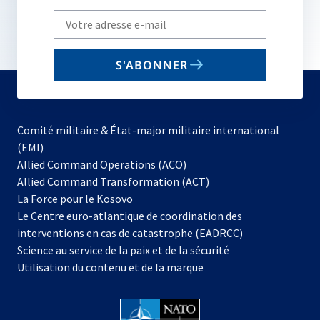
Write
your
email
S'ABONNER
to
subscribe
Comité militaire & État-major militaire international
(EMI)
s’ouvre
Allied Command Operations (ACO)
dans
Allied Command Transformation (ACT)
s’ouvre
un
La Force pour le Kosovo
dans
nouvel
Le Centre euro-atlantique de coordination des
un
onglet
interventions en cas de catastrophe (EADRCC)
nouvel
Science au service de la paix et de la sécurité
onglet
Utilisation du contenu et de la marque