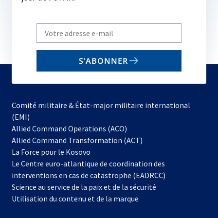
Write
your
email
S'ABONNER
to
subscribe
Comité militaire & État-major militaire international
(EMI)
s’ouvre
Allied Command Operations (ACO)
dans
Allied Command Transformation (ACT)
s’ouvre
un
La Force pour le Kosovo
dans
nouvel
Le Centre euro-atlantique de coordination des
un
onglet
interventions en cas de catastrophe (EADRCC)
nouvel
Science au service de la paix et de la sécurité
onglet
Utilisation du contenu et de la marque