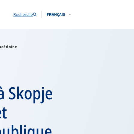
Recherche
FRANÇAIS
Macédoine
 à Skopje
t
publique