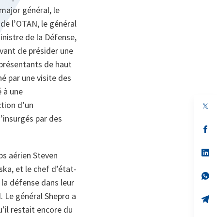
major général, le
 de l’OTAN, le général
inistre de la Défense,
avant de présider une
eprésentants de haut
é par une visite des
é à une
ction d’un
d’insurgés par des
s’
da
un
no
s’
rps aérien Steven
on
da
un
ka, et le chef d’état-
no
s’
 la défense dans leur
on
da
un
N. Le général Shepro a
no
s’
on
da
’il restait encore du
un