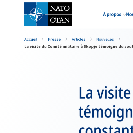
Nom de famille*
À propos
Nos
Accueil
Presse
Articles
Nouvelles
La visite du Comité militaire à Skopje témoigne du so
La visit
témoign
constant