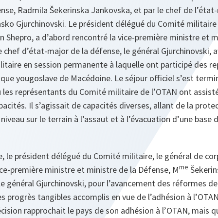
ense, Radmila Šekerinska Jankovska, et par le chef de l’état-
asko Gjurchinovski. Le président délégué du Comité militaire
n Shepro, a d’abord rencontré la vice-première ministre et m
 chef d’état-major de la défense, le général Gjurchinovski, 
itaire en session permanente à laquelle ont participé des r
ique yougoslave de Macédoine. Le séjour officiel s’est termin
ù les représentants du Comité militaire de l’OTAN ont assist
cités. Il s’agissait de capacités diverses, allant de la prote
niveau sur le terrain à l’assaut et à l’évacuation d’une base 
e, le président délégué du Comité militaire, le général de co
me
vice-première ministre et ministre de la Défense, M
Šekerins
le général Gjurchinovski, pour l’avancement des réformes de
des progrès tangibles accomplis en vue de l’adhésion à l’OTA
cision rapprochait le pays de son adhésion à l’OTAN, mais qu