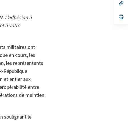
no
s’
on
da
un
no
s’
N. L’adhésion à
on
da
et à votre
un
no
on
ts militaires ont
que en cours, les
on, les représentants
’ex-République
 et entier aux
ropérabilité entre
opérations de maintien
n soulignant le