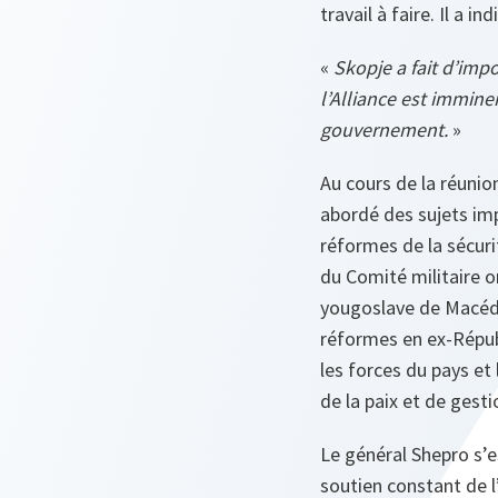
travail à faire. Il a ind
«
Skopje a fait d’imp
l’Alliance est immine
gouvernement.
»
Au cours de la réunio
abordé des sujets imp
réformes de la sécuri
du Comité militaire on
yougoslave de Macédo
réformes en ex-Répub
les forces du pays et
de la paix et de gesti
Le général Shepro s’e
soutien constant de l’