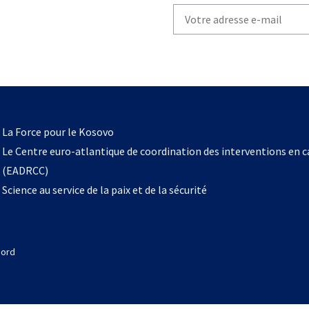
Write
your
email
to
subscribe
s’ouvre
l
La Force pour le Kosovo
dans
Le Centre euro-atlantique de coordination des interventions en 
un
(EADRCC)
nouvel
Science au service de la paix et de la sécurité
onglet
Nord