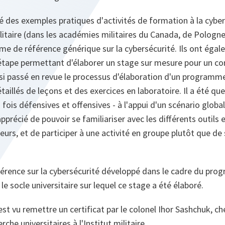
 des exemples pratiques d'activités de formation à la cyber
ilitaire (dans les académies militaires du Canada, de Pologne 
me de référence générique sur la cybersécurité. Ils ont éga
étape permettant d'élaborer un stage sur mesure pour un co
insi passé en revue le processus d'élaboration d'un programm
aillés de leçons et des exercices en laboratoire. Il a été qu
 fois défensives et offensives ‑ à l'appui d'un scénario global
pprécié de pouvoir se familiariser avec les différents outils 
teurs, et de participer à une activité en groupe plutôt que d
rence sur la cybersécurité développé dans le cadre du pr
 socle universitaire sur lequel ce stage a été élaboré.
est vu remettre un certificat par le colonel Ihor Sashchuk, ch
he universitaires à l'Institut militaire.