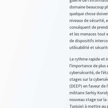
guerre de l'informati
domaine beaucoup plus
quelque chose doivent 
niveaux de sécurité, e
conséquent de prendre
et les menaces tout en
de dispositifs interco
utilisabilité et sécurit
Le rythme rapide et 
l'importance de plus 
cybersécurité, de l'é
stages sur la cybers
(DEEP) en faveur de l
militaire Serhiy Koro
nouveau stage sur la 
Tunisie) à mettre au 