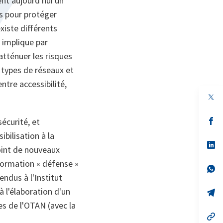
ent aujourd'hui un
s pour protéger
xiste différents
e implique par
atténuer les risques
s types de réseaux et
ntre accessibilité,
s’
écurité, et
da
bilisation à la
un
no
s’
point de nouveaux
on
da
un
formation « défense »
no
s’
on
da
ndus à l'Institut
un
à l'élaboration d'un
no
s’
on
da
es de l'OTAN (avec la
un
no
s’
on
da