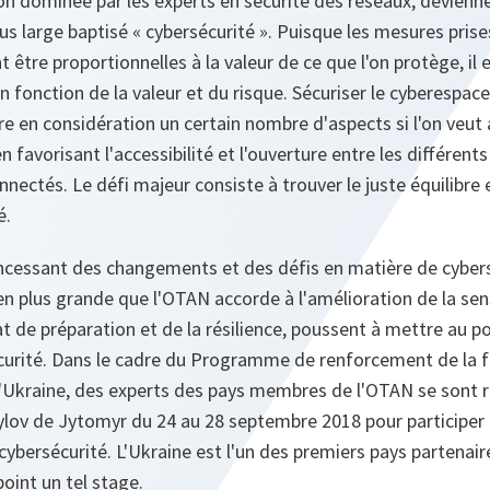
on dominée par les experts en sécurité des réseaux, devienn
 large baptisé « cybersécurité ». Puisque les mesures prise
être proportionnelles à la valeur de ce que l'on protège, il e
n fonction de la valeur et du risque. Sécuriser le cyberespac
 en considération un certain nombre d'aspects si l'on veut 
 favorisant l'accessibilité et l'ouverture entre les différent
nnectés. Le défi majeur consiste à trouver le juste équilibre e
é.
incessant des changements et des défis en matière de cybers
en plus grande que l'OTAN accorde à l'amélioration de la sensi
tat de préparation et de la résilience, poussent à mettre au 
écurité. Dans le cadre du Programme de renforcement de la 
'Ukraine, des experts des pays membres de l'OTAN se sont re
lylov de Jytomyr du 24 au 28 septembre 2018 pour participer 
cybersécurité. L'Ukraine est l'un des premiers pays partenair
point un tel stage.