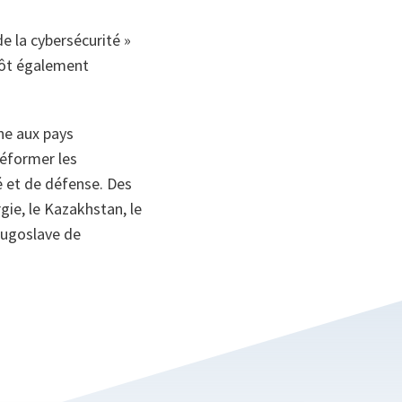
de la cybersécurité »
ntôt également
ne aux pays
réformer les
é et de défense. Des
rgie, le Kazakhstan, le
yougoslave de