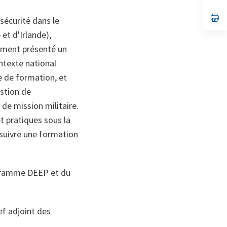
un
no
s’
sécurité dans le
on
da
un
et d'Irlande),
no
lement présenté un
on
ntexte national
e de formation, et
estion de
 de mission militaire.
et pratiques sous la
e suivre une formation
ogramme DEEP et du
ef adjoint des