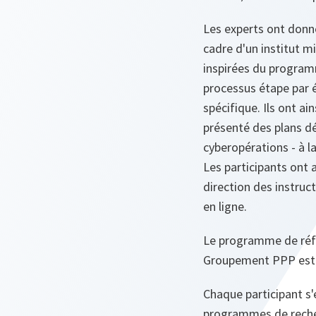
Les experts ont donné
cadre d'un institut m
inspirées du program
processus étape par 
spécifique. Ils ont a
présenté des plans dét
cyberopérations ‑ à la
Les participants ont a
direction des instruc
en ligne.
Le programme de réfé
Groupement PPP est le
Chaque participant s'
programmes de recherc