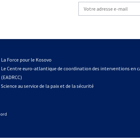
Write
your
email
to
subscribe
s’ouvre
l
La Force pour le Kosovo
dans
Le Centre euro-atlantique de coordination des interventions en 
un
(EADRCC)
nouvel
Science au service de la paix et de la sécurité
onglet
Nord