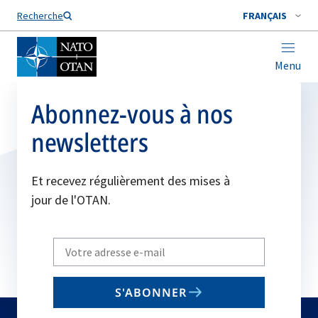
Nom de famille*
Recherche
FRANÇAIS
Menu
Abonnez-vous à nos
newsletters
Et recevez régulièrement des mises à
jour de l'OTAN.
Write
your
email
S'ABONNER
to
subscribe