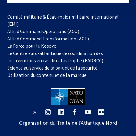
Comité militaire & État-major militaire international
(EMI)
Allied Command Operations (ACO)
Allied Command Transformation (ACT)
s’ouvre
La Force pour le Kosovo
dans
Le Centre euro-atlantique de coordination des
un
interventions en cas de catastrophe (EADRCC)
nouvel
Science au service de la paix et de la sécurité
onglet
Utilisation du contenu et de la marque
s’ouvre
s’ouvre
s’ouvre
s’ouvre
s’ouvre
s’ouvre
dans
dans
dans
dans
dans
dans
Organisation du Traité de l'Atlantique Nord
un
un
un
un
un
un
nouvel
nouvel
nouvel
nouvel
nouvel
nouvel