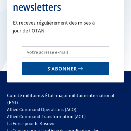
newsletters
Et recevez régulièrement des mises à
jour de l'OTAN.
Write
your
email
S'ABONNER
to
subscribe
Comité militaire & État-major militaire international
(EMI)
s’ouvre
Allied Command Operations (ACO)
dans
Allied Command Transformation (ACT)
s’ouvre
un
La Force pour le Kosovo
dans
nouvel
Le Centre euro-atlantique de coordination des