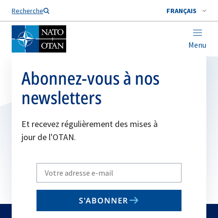
Nom de famille*
Recherche
FRANÇAIS
Menu
Abonnez-vous à nos
newsletters
Et recevez régulièrement des mises à
jour de l'OTAN.
Write
your
email
S'ABONNER
to
subscribe