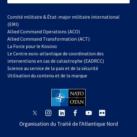
Comité militaire & État-major militaire international
(EMI)
Allied Command Operations (ACO)
Allied Command Transformation (ACT)
s’ouvre
La Force pour le Kosovo
dans
Le Centre euro-atlantique de coordination des
un
interventions en cas de catastrophe (EADRCC)
nouvel
Science au service de la paix et de la sécurité
onglet
Utilisation du contenu et de la marque
s’ouvre
s’ouvre
s’ouvre
s’ouvre
s’ouvre
s’ouvre
dans
dans
dans
dans
dans
dans
Organisation du Traité de l'Atlantique Nord
un
un
un
un
un
un
nouvel
nouvel
nouvel
nouvel
nouvel
nouvel