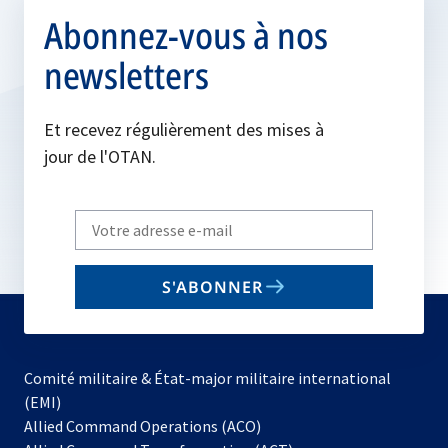
Abonnez-vous à nos
newsletters
Et recevez régulièrement des mises à
jour de l'OTAN.
Write
your
email
S'ABONNER
to
subscribe
Comité militaire & État-major militaire international
(EMI)
s’ouvre
Allied Command Operations (ACO)