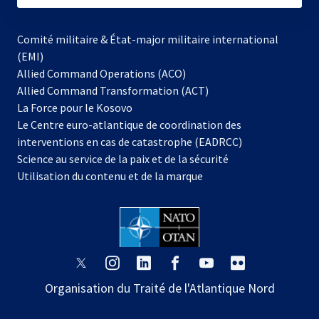
Comité militaire & État-major militaire international
(EMI)
Allied Command Operations (ACO)
Allied Command Transformation (ACT)
s’ouvre
La Force pour le Kosovo
dans
Le Centre euro-atlantique de coordination des
un
interventions en cas de catastrophe (EADRCC)
nouvel
Science au service de la paix et de la sécurité
onglet
Utilisation du contenu et de la marque
s’ouvre
s’ouvre
s’ouvre
s’ouvre
s’ouvre
s’ouvre
dans
dans
dans
dans
dans
dans
Organisation du Traité de l'Atlantique Nord
un
un
un
un
un
un
nouvel
nouvel
nouvel
nouvel
nouvel
nouvel