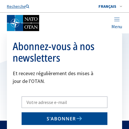
Nom de famille*
Recherche
FRANÇAIS
Menu
Abonnez-vous à nos
newsletters
Et recevez régulièrement des mises à
jour de l'OTAN.
Write
your
email
S'ABONNER
to
subscribe