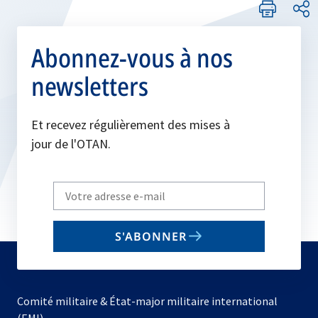
Abonnez-vous à nos
newsletters
Et recevez régulièrement des mises à
jour de l'OTAN.
Write
your
email
S'ABONNER
to
subscribe
Comité militaire & État-major militaire international