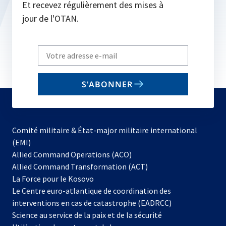
Et recevez régulièrement des mises à
jour de l'OTAN.
Write
your
email
S'ABONNER
to
subscribe
Comité militaire & État-major militaire international
(EMI)
s’ouvre
Allied Command Operations (ACO)
dans
Allied Command Transformation (ACT)
s’ouvre
un
La Force pour le Kosovo
dans
nouvel
Le Centre euro-atlantique de coordination des
un
onglet
interventions en cas de catastrophe (EADRCC)
nouvel
Science au service de la paix et de la sécurité