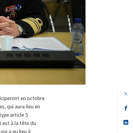
ticiperont en octobre
, qui aura lieu en
s’
da
ype article 5
un
no
s’
 est à la tête du
on
da
ui a eu lieu à
un