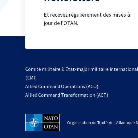
Et recevez régulièrement des mises à
jour de l'OTAN.
Comité militaire & État-major militaire internationa
(EMI)
s’ouvre
Allied Command Operations (ACO)
dans
Allied Command Transformation (ACT)
un
nouvel
onglet
Organisation du Traité de l'Atlantique 