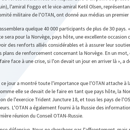
juin), l’amiral Foggo et le vice-amiral Ketil Olsen, représentan
mité militaire de l’OTAN, ont donné aux médias un premier a
assemblera quelque 40 000 participants de plus de 30 pays. 
ce sera pour la Norvège, pays hôte, une excellente occasion d
ir des renforts alliés considérables et à assurer leur soutie
es plans de renforcement concernant la Norvège. En un mot, 
re face à une crise, si l’on devait un jour en arriver là », a d
 ce jour a montré toute l’importance que l’OTAN attache à l
 Comme elle se devait de le faire en tant que pays hôte, la N
ion de l’exercice Trident Juncture 18, et tous les pays de l’
eurs. L’OTAN a également fourni à la Russie des informatio
ernière réunion du Conseil OTAN-Russie.
iance défensive. Nous ne cherchons pas l’affrontement, mai