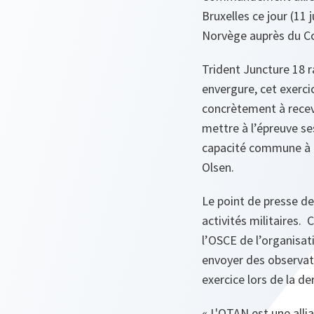
Bruxelles ce jour (11 
Norvège auprès du Co
Trident Juncture 18 r
envergure, cet exerci
concrètement à recevo
mettre à l’épreuve s
capacité commune à fai
Olsen.
Le point de presse de
activités militaires.
l’OSCE de l’organisat
envoyer des observat
exercice lors de la d
« L'OTAN est une all