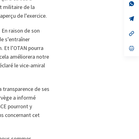
no
s’
t militaire de la
on
da
un
perçu de l’exercice.
no
s’
on
da
un
« En raison de son
no
s’
on
da
e s’entraîner
un
n. Et l’OTAN pourra
no
s’
on
da
cela améliorera notre
un
no
éclaré le vice-amiral
on
a transparence de ses
orvège a informé
OSCE pourront y
ns concernant cet
s nous sommes