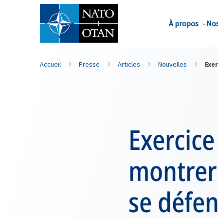
Nom de famille*
À propos
Nos
Accueil
Presse
Articles
Nouvelles
Exer
Exercice
montrer
se défe