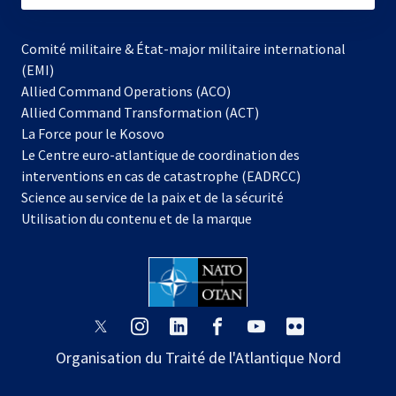
Comité militaire & État-major militaire international
(EMI)
Allied Command Operations (ACO)
Allied Command Transformation (ACT)
s’ouvre
La Force pour le Kosovo
dans
Le Centre euro-atlantique de coordination des
un
interventions en cas de catastrophe (EADRCC)
nouvel
Science au service de la paix et de la sécurité
onglet
Utilisation du contenu et de la marque
s’ouvre
s’ouvre
s’ouvre
s’ouvre
s’ouvre
s’ouvre
dans
dans
dans
dans
dans
dans
Organisation du Traité de l'Atlantique Nord
un
un
un
un
un
un
nouvel
nouvel
nouvel
nouvel
nouvel
nouvel