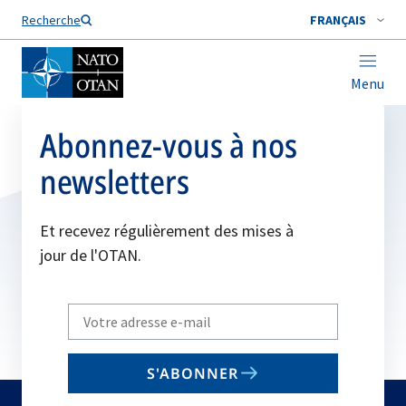
Nom de famille*
Recherche
FRANÇAIS
Menu
Abonnez-vous à nos
newsletters
Et recevez régulièrement des mises à
jour de l'OTAN.
Write
your
email
S'ABONNER
to
subscribe