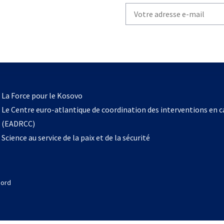
Write
your
email
to
subscribe
s’ouvre
l
La Force pour le Kosovo
dans
Le Centre euro-atlantique de coordination des interventions en 
un
(EADRCC)
nouvel
Science au service de la paix et de la sécurité
onglet
Nord