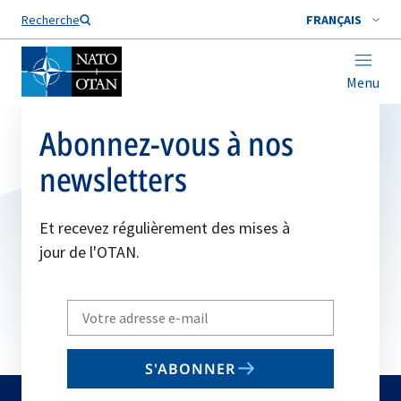
Nom de famille*
Recherche
FRANÇAIS
Menu
Abonnez-vous à nos
newsletters
Et recevez régulièrement des mises à
jour de l'OTAN.
Write
your
email
S'ABONNER
to
subscribe