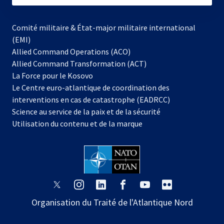
Comité militaire & État-major militaire international
(EMI)
Allied Command Operations (ACO)
Allied Command Transformation (ACT)
s’ouvre
La Force pour le Kosovo
dans
Le Centre euro-atlantique de coordination des
un
interventions en cas de catastrophe (EADRCC)
nouvel
Science au service de la paix et de la sécurité
onglet
Utilisation du contenu et de la marque
s’ouvre
s’ouvre
s’ouvre
s’ouvre
s’ouvre
s’ouvre
dans
dans
dans
dans
dans
dans
Organisation du Traité de l'Atlantique Nord
un
un
un
un
un
un
nouvel
nouvel
nouvel
nouvel
nouvel
nouvel