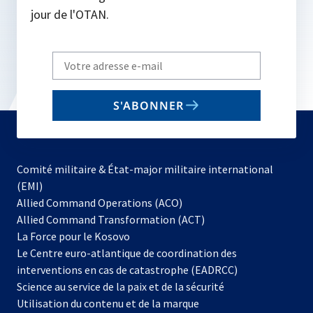
jour de l'OTAN.
Write
your
email
S'ABONNER
to
subscribe
Comité militaire & État-major militaire international
(EMI)
s’ouvre
Allied Command Operations (ACO)
dans
Allied Command Transformation (ACT)
s’ouvre
un
La Force pour le Kosovo
dans
nouvel
Le Centre euro-atlantique de coordination des
un
onglet
interventions en cas de catastrophe (EADRCC)
nouvel
Science au service de la paix et de la sécurité
onglet
Utilisation du contenu et de la marque