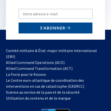
Write
your
email
S'ABONNER
to
subscribe
Comité militaire & État-major militaire international
(EMI)
s’ouvre
Allied Command Operations (ACO)
dans
Allied Command Transformation (ACT)
s’ouvre
un
La Force pour le Kosovo
dans
nouvel
Le Centre euro-atlantique de coordination des
un
onglet
interventions en cas de catastrophe (EADRCC)
nouvel
Science au service de la paix et de la sécurité
onglet
Utilisation du contenu et de la marque