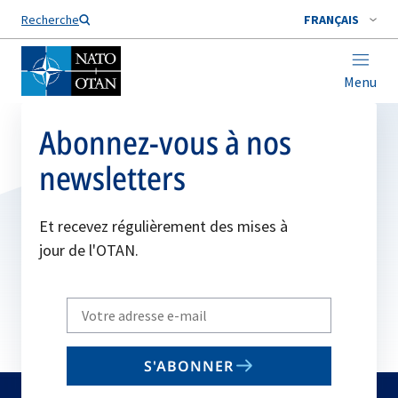
Nom de famille*
Recherche
FRANÇAIS
Menu
Abonnez-vous à nos
newsletters
Et recevez régulièrement des mises à
jour de l'OTAN.
Write
your
email
S'ABONNER
to
subscribe