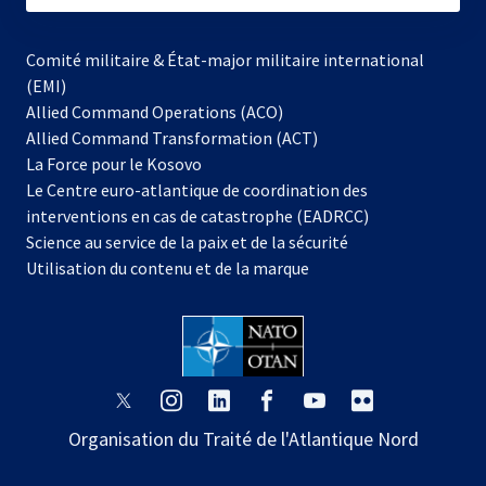
Comité militaire & État-major militaire international
(EMI)
Allied Command Operations (ACO)
Allied Command Transformation (ACT)
s’ouvre
La Force pour le Kosovo
dans
Le Centre euro-atlantique de coordination des
un
interventions en cas de catastrophe (EADRCC)
nouvel
Science au service de la paix et de la sécurité
onglet
Utilisation du contenu et de la marque
s’ouvre
s’ouvre
s’ouvre
s’ouvre
s’ouvre
s’ouvre
dans
dans
dans
dans
dans
dans
Organisation du Traité de l'Atlantique Nord
un
un
un
un
un
un
nouvel
nouvel
nouvel
nouvel
nouvel
nouvel