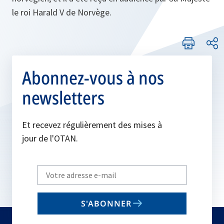
le roi Harald V de Norvège.
Abonnez-vous à nos
newsletters
Et recevez régulièrement des mises à
jour de l'OTAN.
Write
your
email
S'ABONNER
to
subscribe