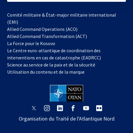
Comité militaire & État-major militaire international
(EMI)
s’ouvre
Allied Command Operations (ACO)
dans
Allied Command Transformation (ACT)
s’ouvre
un
La Force pour le Kosovo
dans
nouvel
Le Centre euro-atlantique de coordination des
un
onglet
interventions en cas de catastrophe (EADRCC)
nouvel
Science au service de la paix et de la sécurité
onglet
Utilisation du contenu et de la marque
s’ouvre
s’ouvre
s’ouvre
s’ouvre
s’ouvre
s’ouvre
dans
dans
dans
dans
dans
dans
Organisation du Traité de l'Atlantique Nord
un
un
un
un
un
un
nouvel
nouvel
nouvel
nouvel
nouvel
nouvel
onglet
onglet
onglet
onglet
onglet
onglet