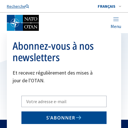
Nom de famille*
Recherche
FRANÇAIS
Menu
Abonnez-vous à nos
newsletters
Et recevez régulièrement des mises à
jour de l'OTAN.
Write
your
email
S'ABONNER
to
subscribe