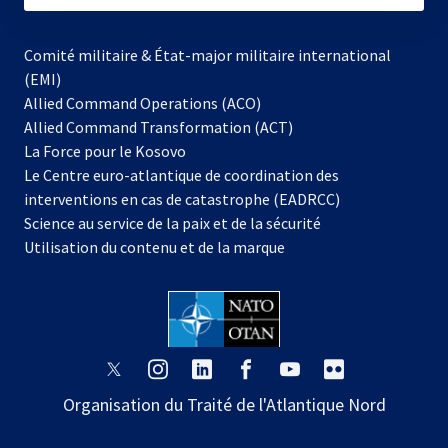
Comité militaire & État-major militaire international
(EMI)
Allied Command Operations (ACO)
Allied Command Transformation (ACT)
s’ouvre
La Force pour le Kosovo
dans
Le Centre euro-atlantique de coordination des
un
interventions en cas de catastrophe (EADRCC)
nouvel
Science au service de la paix et de la sécurité
onglet
Utilisation du contenu et de la marque
s’ouvre
s’ouvre
s’ouvre
s’ouvre
s’ouvre
s’ouvre
dans
dans
dans
dans
dans
dans
Organisation du Traité de l'Atlantique Nord
un
un
un
un
un
un
nouvel
nouvel
nouvel
nouvel
nouvel
nouvel