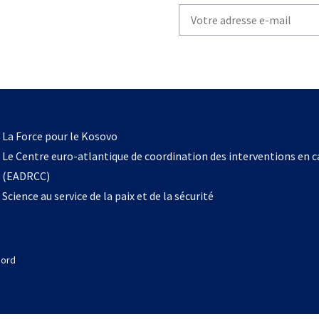
Write
your
email
to
subscribe
s’ouvre
l
La Force pour le Kosovo
dans
Le Centre euro-atlantique de coordination des interventions en 
un
(EADRCC)
nouvel
Science au service de la paix et de la sécurité
onglet
Nord