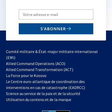
Write
your
email
S'ABONNER
to
subscribe
Comité militaire & État-major militaire international
(EMI)
s’ouvre
Allied Command Operations (ACO)
dans
Allied Command Transformation (ACT)
s’ouvre
un
La Force pour le Kosovo
dans
nouvel
Le Centre euro-atlantique de coordination des
un
onglet
interventions en cas de catastrophe (EADRCC)
nouvel
Science au service de la paix et de la sécurité
onglet
Utilisation du contenu et de la marque