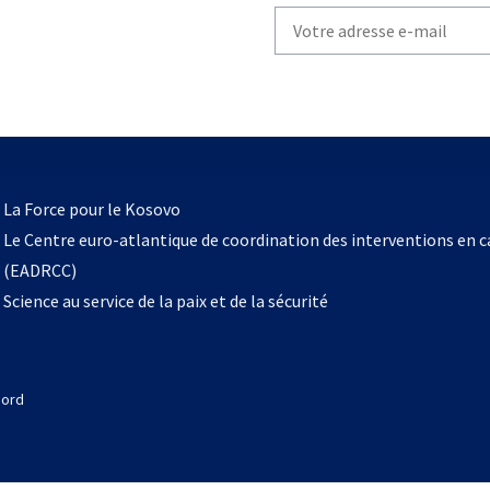
Write
your
email
to
subscribe
s’ouvre
l
La Force pour le Kosovo
dans
Le Centre euro-atlantique de coordination des interventions en 
un
(EADRCC)
nouvel
Science au service de la paix et de la sécurité
onglet
Nord