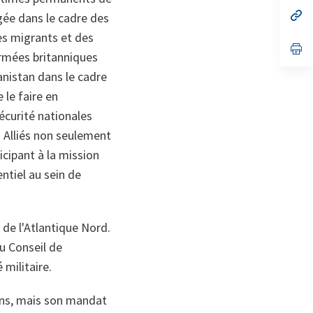
un
no
s’
gée dans le cadre des
on
da
un
des migrants et des
no
s’
armées britanniques
on
da
un
anistan dans le cadre
no
on
 le faire en
écurité nationales
 Alliés non seulement
icipant à la mission
entiel au sein de
l de l'Atlantique Nord.
au Conseil de
 militaire.
ans, mais son mandat