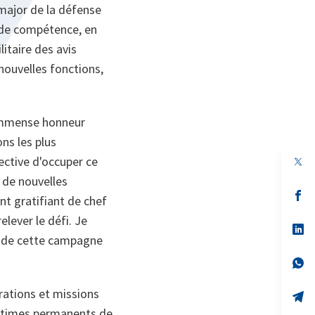
major de la défense
nde compétence, en
litaire des avis
nouvelles fonctions,
 immense honneur
ns les plus
pective d'occuper ce
 de nouvelles
s’
t gratifiant de chef
da
un
elever le défi. Je
no
s’
on
da
s de cette campagne
un
no
s’
on
da
un
rations et missions
no
s’
on
da
ritimes permanents de