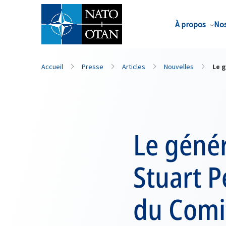
Nom de famille*
À propos
Nos
Accueil
Presse
Articles
Nouvelles
Le g
Le génér
Stuart P
du Comit