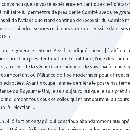
 convaincu que sa vaste expérience en tant que chef d'état‑
militaire lui permettra de présider le Comité avec une gra
onseil de l'Atlantique Nord continue de recevoir du Comité mi
nts. Je lui adresse mes meilleurs vœux de réussite dans ses 
018. »
ion, le général Sir Stuart Peach a indiqué que «
c'[était] un
mme prochain président du Comité militaire, l'une des fonctio
N, au cœur de la sécurité européenne
.
Je suis ravi à la pers
s important où l'Alliance doit se moderniser pour affronter
s adaptées. Ayant occupé l'année dernière le poste hautemen
ense du Royaume-Uni, je sais aujourd'hui que je suis prêt à r
rsonnellement tous ceux et celles qui m'ont soutenu au cour
oi à l'élection. »
n Allié fort et engagé, qui contribue abondamment aux opé
yaume-Uni met à disposition des navires pour les groupes ma