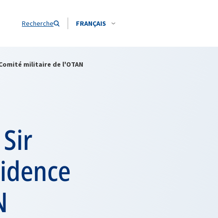
Recherche
FRANÇAIS
Comité militaire de l'OTAN
Sir
sidence
N