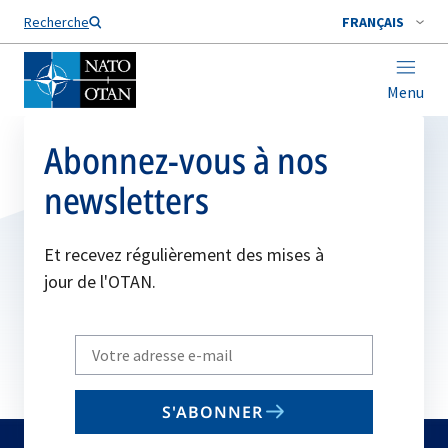
Nom de famille*
Recherche
FRANÇAIS
Menu
Abonnez-vous à nos
newsletters
Et recevez régulièrement des mises à
jour de l'OTAN.
Write
your
email
S'ABONNER
to
subscribe