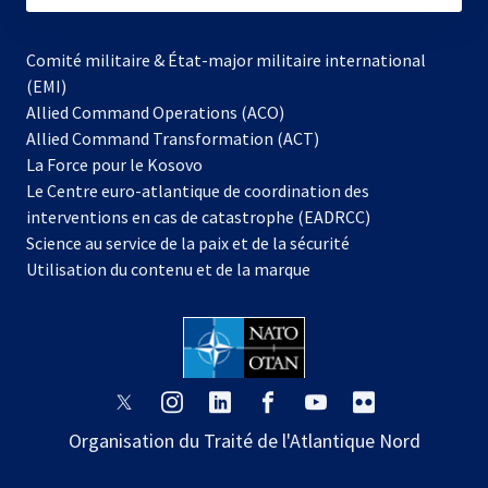
Comité militaire & État-major militaire international
(EMI)
Allied Command Operations (ACO)
Allied Command Transformation (ACT)
s’ouvre
La Force pour le Kosovo
dans
Le Centre euro-atlantique de coordination des
un
interventions en cas de catastrophe (EADRCC)
nouvel
Science au service de la paix et de la sécurité
onglet
Utilisation du contenu et de la marque
s’ouvre
s’ouvre
s’ouvre
s’ouvre
s’ouvre
s’ouvre
dans
dans
dans
dans
dans
dans
Organisation du Traité de l'Atlantique Nord
un
un
un
un
un
un
nouvel
nouvel
nouvel
nouvel
nouvel
nouvel