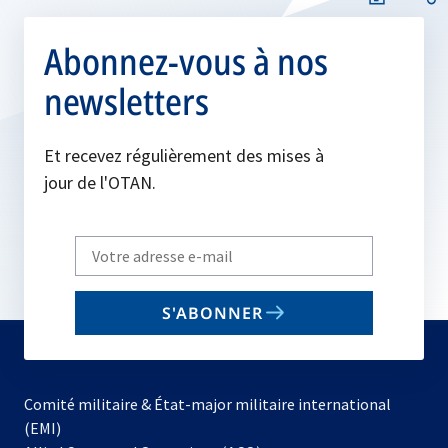
Abonnez-vous à nos
newsletters
Et recevez régulièrement des mises à
jour de l'OTAN.
Write
your
email
S'ABONNER
to
subscribe
Comité militaire & État-major militaire international
(EMI)