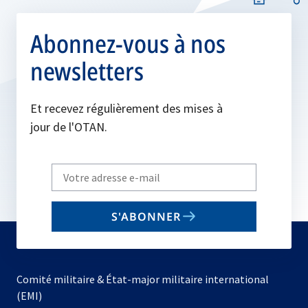
Abonnez-vous à nos
newsletters
Et recevez régulièrement des mises à
jour de l'OTAN.
Write
your
email
S'ABONNER
to
subscribe
Comité militaire & État-major militaire international
(EMI)