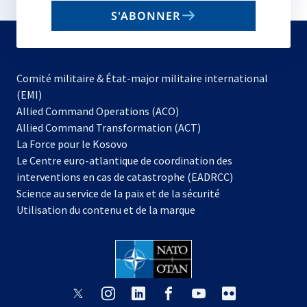
email
S'ABONNER
to
subscribe
Comité militaire & État-major militaire international
(EMI)
s’ouvre
Allied Command Operations (ACO)
dans
Allied Command Transformation (ACT)
s’ouvre
un
La Force pour le Kosovo
dans
nouvel
Le Centre euro-atlantique de coordination des
un
onglet
interventions en cas de catastrophe (EADRCC)
nouvel
Science au service de la paix et de la sécurité
onglet
Utilisation du contenu et de la marque
s’ouvre
s’ouvre
s’ouvre
s’ouvre
s’ouvre
s’ouvre
dans
dans
dans
dans
dans
dans