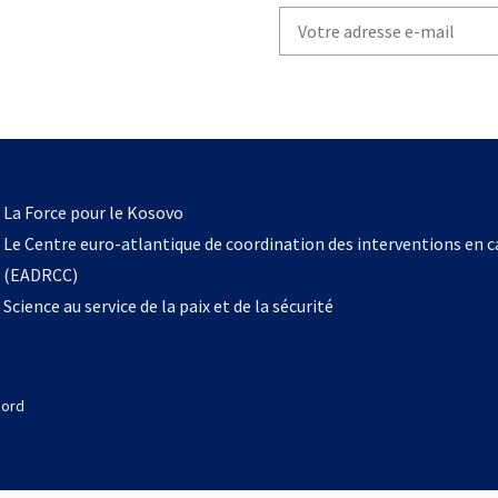
Write
your
email
to
subscribe
s’ouvre
l
La Force pour le Kosovo
dans
Le Centre euro-atlantique de coordination des interventions en 
un
(EADRCC)
nouvel
Science au service de la paix et de la sécurité
onglet
Nord