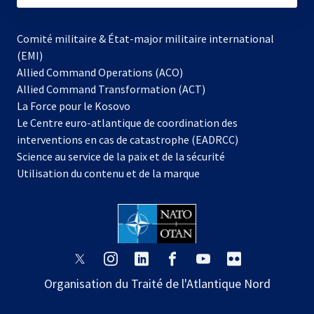
Comité militaire & État-major militaire international
(EMI)
Allied Command Operations (ACO)
Allied Command Transformation (ACT)
s’ouvre
La Force pour le Kosovo
dans
Le Centre euro-atlantique de coordination des
un
interventions en cas de catastrophe (EADRCC)
nouvel
Science au service de la paix et de la sécurité
onglet
Utilisation du contenu et de la marque
s’ouvre
s’ouvre
s’ouvre
s’ouvre
s’ouvre
s’ouvre
dans
dans
dans
dans
dans
dans
Organisation du Traité de l'Atlantique Nord
un
un
un
un
un
un
nouvel
nouvel
nouvel
nouvel
nouvel
nouvel