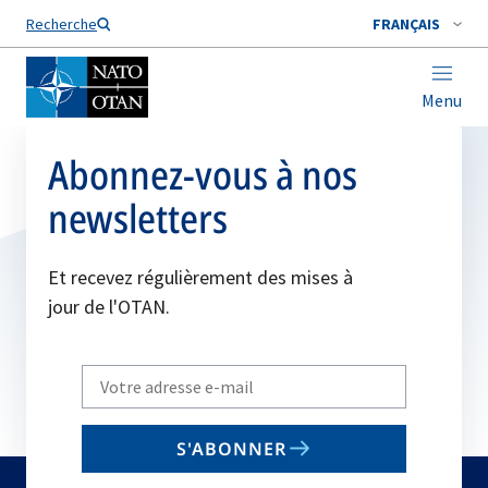
Nom de famille*
Recherche
FRANÇAIS
Menu
Abonnez-vous à nos
newsletters
Et recevez régulièrement des mises à
jour de l'OTAN.
Write
your
email
S'ABONNER
to
subscribe