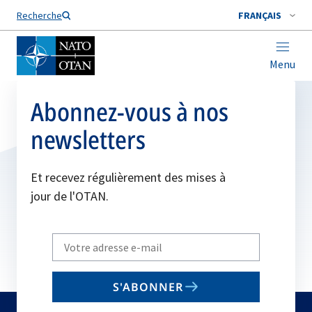
Nom de famille*
Recherche
FRANÇAIS
Menu
Abonnez-vous à nos
newsletters
Et recevez régulièrement des mises à
jour de l'OTAN.
Write
your
email
S'ABONNER
to
subscribe