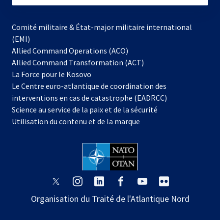
Comité militaire & État-major militaire international
(EMI)
Allied Command Operations (ACO)
Allied Command Transformation (ACT)
s’ouvre
La Force pour le Kosovo
dans
Le Centre euro-atlantique de coordination des
un
interventions en cas de catastrophe (EADRCC)
nouvel
Science au service de la paix et de la sécurité
onglet
Utilisation du contenu et de la marque
s’ouvre
s’ouvre
s’ouvre
s’ouvre
s’ouvre
s’ouvre
dans
dans
dans
dans
dans
dans
Organisation du Traité de l'Atlantique Nord
un
un
un
un
un
un
nouvel
nouvel
nouvel
nouvel
nouvel
nouvel