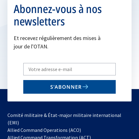
Abonnez-vous à nos
newsletters
Et recevez régulièrement des mises à
jour de l'OTAN.
Write
your
email
S'ABONNER
to
subscribe
Comité militaire & État-major militaire international
(EMI)
s’ouvre
Allied Command Operations (ACO)
dans
Allied Command Transformation (ACT)